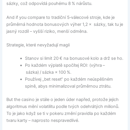
sázky, což odpovídá pouhému 8 % nárůstu.
And if you compare to tradiční 5‑válecové stroje, kde je
průměrná hodnota bonusových výher 1,2 × sázky, tak tu je
jasný rozdíl – vyšší riziko, menší odměna.
Strategie, které nevyžadují magii
Stanov si limit 20 € na bonusové kolo a drž se ho.
Po každém výplatě spočítej ROI: (výhra –
sázka) / sázka × 100 %.
Používej „bet reset“ po každém neúspěšném
spině, abys minimalizoval průměrnou ztrátu.
But the casino je stále o jeden úder napřed, protože jejich
algoritmus mění volatilitu podle tvých odehrátých milionů.
To je jako když se ti v pokeru změní pravidla po každém
tvaru karty – naprosto nespravedlivé.