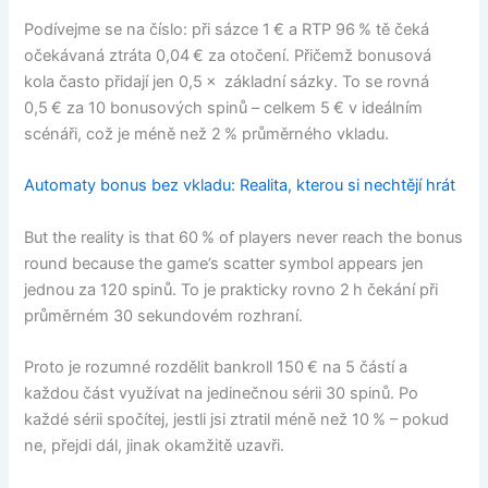
Podívejme se na číslo: při sázce 1 € a RTP 96 % tě čeká
očekávaná ztráta 0,04 € za otočení. Přičemž bonusová
kola často přidají jen 0,5 × základní sázky. To se rovná
0,5 € za 10 bonusových spinů – celkem 5 € v ideálním
scénáři, což je méně než 2 % průměrného vkladu.
Automaty bonus bez vkladu: Realita, kterou si nechtějí hrát
But the reality is that 60 % of players never reach the bonus
round because the game’s scatter symbol appears jen
jednou za 120 spinů. To je prakticky rovno 2 h čekání při
průměrném 30 sekundovém rozhraní.
Proto je rozumné rozdělit bankroll 150 € na 5 částí a
každou část využívat na jedinečnou sérii 30 spinů. Po
každé sérii spočítej, jestli jsi ztratil méně než 10 % – pokud
ne, přejdi dál, jinak okamžitě uzavři.