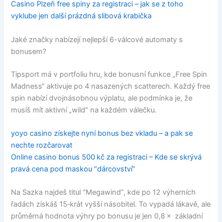
Casino Plzeň free spiny za registraci – jak se z toho
vyklube jen další prázdná slibová krabička
Jaké značky nabízejí nejlepší 6-válcové automaty s
bonusem?
Tipsport má v portfoliu hru, kde bonusní funkce „Free Spin
Madness“ aktivuje po 4 nasazených scatterech. Každý free
spin nabízí dvojnásobnou výplatu, ale podmínka je, že
musíš mít aktivní „wild“ na každém válečku.
yoyo casino získejte nyní bonus bez vkladu – a pak se
nechte rozčarovat
Online casino bonus 500 kč za registraci – Kde se skrývá
pravá cena pod maskou “dárcovství”
Na Sazka najdeš titul “Megawind”, kde po 12 výherních
řadách získáš 15‑krát vyšší násobitel. To vypadá lákavě, ale
průměrná hodnota výhry po bonusu je jen 0,8 × základní