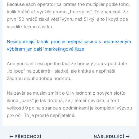
Because each operator calibrates the multiplier podle toho,
kolik hráčů už využilo promo „free spins“. To znamená, že
první 50 hráčů získá větší výhru než 51‑tý, a to i když oba
vsadili stejnou částku.
Nejúspornější tahák: proč je nejlepší casino s neomezeným
výběrem jen další marketingová iluze
And you can’t escape the fact že bonusy jsou v podstatě
„lollipop“ na zubárně – sladké, ale krátké a nepřináší
žádnou dlouhodobou hodnotu.
Na závěr se musím zmínit o UI v jednom z nových slotů:
ikona „bank“ je tak drobná, že ji téměř nevidím, a font
velikosti 9 px na stránce s podmínkami je kompletní výzvou
pro oči. To je prostě nepřijatelné.
PŘEDCHOZÍ
NÁSLEDUJÍCÍ