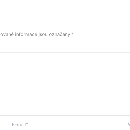
ované informace jsou označeny
*
E-
We
mail*
str