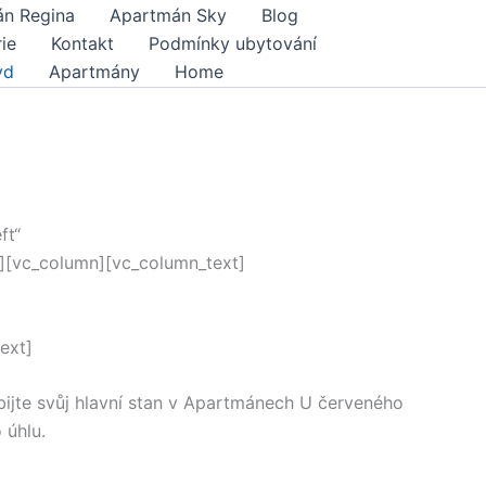
n Regina
Apartmán Sky
Blog
ie
Kontakt
Podmínky ubytování
yd
Apartmány
Home
ft“
][vc_column][vc_column_text]
ext]
bijte svůj hlavní stan v Apartmánech U červeného
 úhlu.