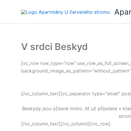
Přeskočit
Apa
na
obsah
V srdci Beskyd
[vc_row row_type=“row“ use_row_as_full_screen_se
background_image_as_pattern=“without_pattern“
[/vc_column_text][vc_separator type=“small“ pos
Beskydy jsou úžasné místo. Ať už přijedete v kt
strom
[/vc_column_text][/vc_column][/vc_row]