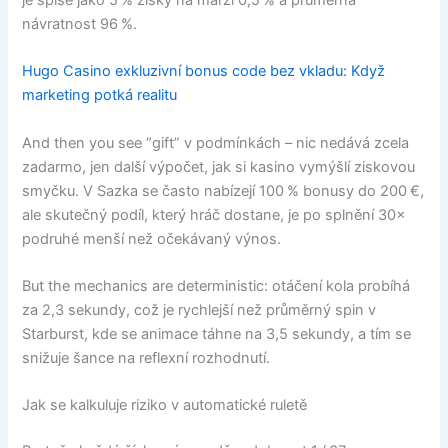
návratnost 96 %.
Hugo Casino exkluzivní bonus code bez vkladu: Když
marketing potká realitu
And then you see “gift” v podmínkách – nic nedává zcela
zadarmo, jen další výpočet, jak si kasino vymýšlí ziskovou
smyčku. V Sazka se často nabízejí 100 % bonusy do 200 €,
ale skutečný podíl, který hráč dostane, je po splnění 30×
podruhé menší než očekávaný výnos.
But the mechanics are deterministic: otáčení kola probíhá
za 2,3 sekundy, což je rychlejší než průměrný spin v
Starburst, kde se animace táhne na 3,5 sekundy, a tím se
snižuje šance na reflexní rozhodnutí.
Jak se kalkuluje riziko v automatické ruletě