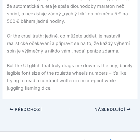
že automatická ruleta je spíše dlouhodobý maraton než
sprint, a neexistuje žádný „rychlý trik“ na přeměnu 5 € na
500 € během jedné hodiny.
Or the cruel truth: jediné, co můžete udělat, je nastavit
realistické očekávání a připravit se na to, že každý výherní
spin je výjimečný a nikdo vám „nedá“ peníze zdarma.
But the UI glitch that truly drags me down is the tiny, barely
legible font size of the roulette wheel’s numbers – it’s like
trying to read a contract written in micro‑print while
juggling flaming dice.
PŘEDCHOZÍ
NÁSLEDUJÍCÍ