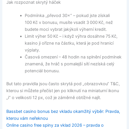
Jak rozpoznat skrytý háček
Podmínka „převod 30×“ – pokud jste získali
100 Kč v bonusu, musíte vsadit 3 000 Kč, než
budete moci vybrat jakýkoli výherní kredit.
Limit výher 50 Kč – i když výhra dosáhne 75 Kč,
kasino ji ořízne na částku, která je pod hranicí
výplaty.
Časová omezení – 48 hodin na splnění podmínek
znamená, že hráč s pomalejší sítí nezíská celý
potenciál bonusu.
But tato pravidla jsou často skrytá pod „obrazovkou“ T&C,
kterou si můžete přečíst jen po kliknutí na miniaturní ikonu
„i“ o velikosti 12 px, což je záměrně obtížné najít.
Bassbet casino bonus bez vkladu okamžitý výběr: Pravda,
kterou vám neřeknou
Online casino free spiny za vklad 2026 – pravda o