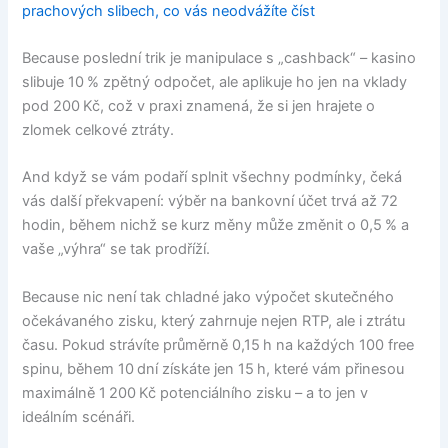
prachových slibech, co vás neodvážíte číst
Because poslední trik je manipulace s „cashback“ – kasino
slibuje 10 % zpětný odpočet, ale aplikuje ho jen na vklady
pod 200 Kč, což v praxi znamená, že si jen hrajete o
zlomek celkové ztráty.
And když se vám podaří splnit všechny podmínky, čeká
vás další překvapení: výběr na bankovní účet trvá až 72
hodin, během nichž se kurz měny může změnit o 0,5 % a
vaše „výhra“ se tak prodříží.
Because nic není tak chladné jako výpočet skutečného
očekávaného zisku, který zahrnuje nejen RTP, ale i ztrátu
času. Pokud strávíte průměrně 0,15 h na každých 100 free
spinu, během 10 dní získáte jen 15 h, které vám přinesou
maximálně 1 200 Kč potenciálního zisku – a to jen v
ideálním scénáři.