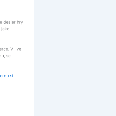
e dealer hry
 jako
rce. V live
du, se
erou si