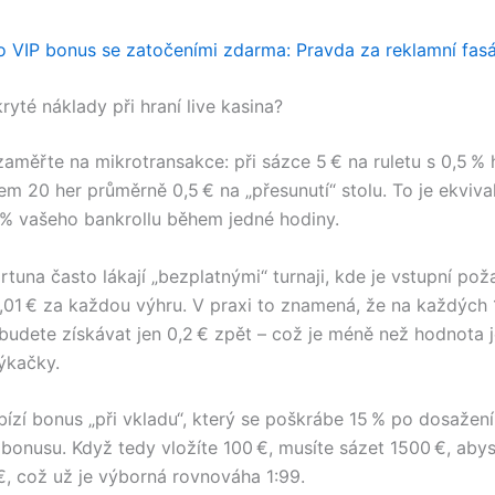
o VIP bonus se zatočeními zdarma: Pravda za reklamní fas
ryté náklady při hraní live kasina?
zaměřte na mikrotransakce: při sázce 5 € na ruletu s 0,5 %
em 20 her průměrně 0,5 € na „přesunutí“ stolu. To je ekvival
0 % vašeho bankrollu během jedné hodiny.
rtuna často lákají „bezplatnými“ turnaji, kde je vstupní po
01 € za každou výhru. V praxi to znamená, že na každých 
budete získávat jen 0,2 € zpět – což je méně než hodnota
ýkačky.
bízí bonus „při vkladu“, který se poškrábe 15 % po dosažení
bonusu. Když tedy vložíte 100 €, musíte sázet 1500 €, abys
 €, což už je výborná rovnováha 1:99.