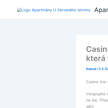
Přeskočit
Apa
na
obsah
Casino
která
Napsal
/
5.5.2
Casino live 
Vstupujete 
ne dar. Pře
sérii.