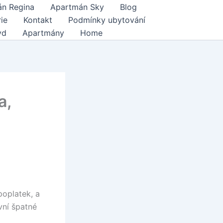
n Regina
Apartmán Sky
Blog
ie
Kontakt
Podmínky ubytování
yd
Apartmány
Home
a,
poplatek, a
vní špatné