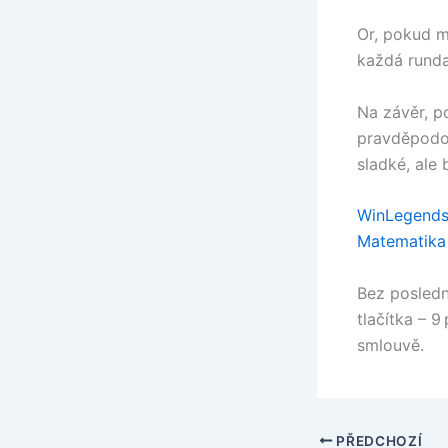
Or, pokud m
každá runda
Na závěr, po
pravděpodobn
sladké, ale
WinLegends 
Matematika
Bez poslední
tlačítka – 
smlouvě.
PŘEDCHOZÍ