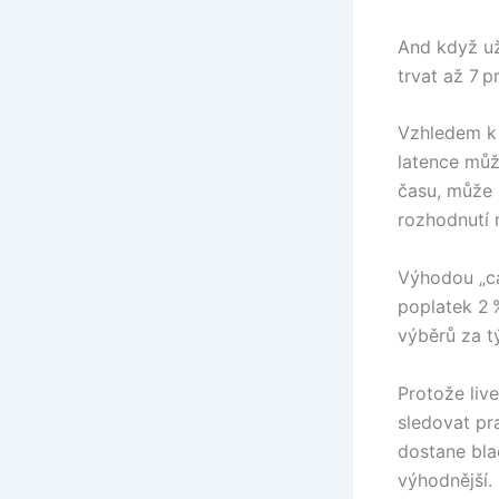
And když už
trvat až 7 p
Vzhledem k 
latence můž
času, může 
rozhodnutí 
Výhodou „ca
poplatek 2 
výběrů za t
Protože live
sledovat pr
dostane blac
výhodnější.