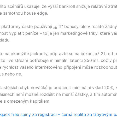
to scénářů ukazuje, že vyšší bankroll snižuje relativní ztrát
je samotnou house edge.
 platformy často používají „gift“ bonusy, ale v realitě žádn
st vyplatit peníze – to je jen marketingové triky, které vás
kladu.
e na okamžité jackpoty, připravte se na čekání až 2 h od 
ože live stream potřebuje minimální latenci 250 ms, což v p
 rychlost vašeho internetového připojení může rozhodnout
us nebo ne.
častějších chyb nováčků je podcenit minimální vklad 20 €, 
asinech není možné rozdělit na menší částky, a tím automa
če s omezeným kapitálem.
jack free spiny za registraci – černá realita za třpytivým 