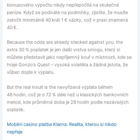
bonusového výpočtu nikdy nepřepočítá na skutečné
peníze. Když se podíváte na podmínky, zjistíte, že musíte
zatočit minimálně 40 krát 1 € sázky, což v praxi znamená
40 €.
Because the odds are already stacked against you, the
extra 30 % poplatek je jen další vrstva smogu, který si
můžete představit jako nepříjemný kouř v místnosti, kde se
hraje Gonzo’s Quest – vysoká volatilita a žádná jistota, že
vůbec dojde k výplatu.
But the real insult is the nevyřízená výplata během
48 hodin, což je o 72 % déle než u klasických bankovních
metod, kde průměrná doba je 28 hodin podle nezávislých
statistik.
Mobilní casino platba Klarna: Realita, kterou si nikdo
nepřeje