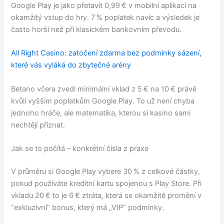
Google Play je jako přetavit 0,99 € v mobilní aplikaci na
okamžitý vstup do hry. 7 % poplatek navíc a výsledek je
často horší než při klasickém bankovním převodu.
All Right Casino: zatočení zdarma bez podmínky sázení,
které vás vyláká do zbytečné arény
Betano včera zvedl minimální vklad z 5 € na 10 € právě
kvůli vyšším poplatkům Google Play. To už není chyba
jednoho hráče, ale matematika, kterou si kasino sami
nechtějí přiznat.
Jak se to počítá – konkrétní čísla z praxe
V průměru si Google Play vybere 30 % z celkové částky,
pokud používáte kreditní kartu spojenou s Play Store. Při
vkladu 20 € to je 6 € ztráta, která se okamžitě promění v
“exkluzivní” bonus, který má „VIP“ podmínky.