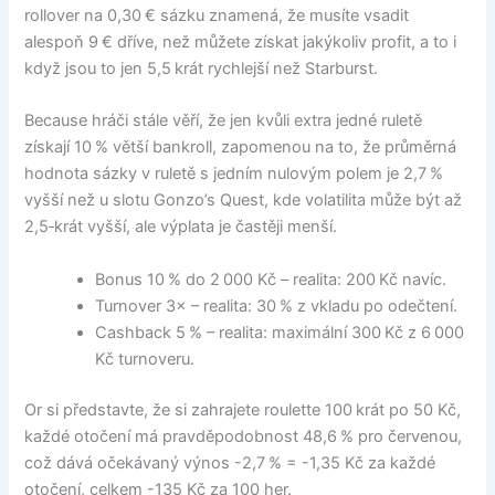
rollover na 0,30 € sázku znamená, že musíte vsadit
alespoň 9 € dříve, než můžete získat jakýkoliv profit, a to i
když jsou to jen 5,5 krát rychlejší než Starburst.
Because hráči stále věří, že jen kvůli extra jedné ruletě
získají 10 % větší bankroll, zapomenou na to, že průměrná
hodnota sázky v ruletě s jedním nulovým polem je 2,7 %
vyšší než u slotu Gonzo’s Quest, kde volatilita může být až
2,5‑krát vyšší, ale výplata je častěji menší.
Bonus 10 % do 2 000 Kč – realita: 200 Kč navíc.
Turnover 3× – realita: 30 % z vkladu po odečtení.
Cashback 5 % – realita: maximální 300 Kč z 6 000
Kč turnoveru.
Or si představte, že si zahrajete roulette 100 krát po 50 Kč,
každé otočení má pravděpodobnost 48,6 % pro červenou,
což dává očekávaný výnos -2,7 % = -1,35 Kč za každé
otočení, celkem -135 Kč za 100 her.