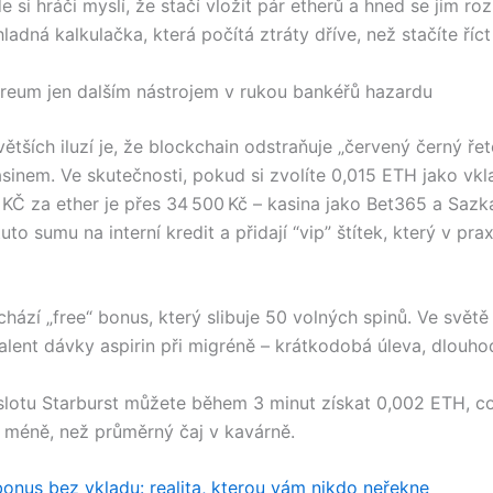
e si hráči myslí, že stačí vložit pár etherů a hned se jim roz
ladná kalkulačka, která počítá ztráty dříve, než stačíte říct
ereum jen dalším nástrojem v rukou bankéřů hazardu
ětších iluzí je, že blockchain odstraňuje „červený černý ře
sinem. Ve skutečnosti, pokud si zvolíte 0,015 ETH jako vkl
 KČ za ether je přes 34 500 Kč – kasina jako Bet365 a Sazk
tuto sumu na interní kredit a přidají “vip” štítek, který v prax
hází „free“ bonus, který slibuje 50 volných spinů. Ve světě
valent dávky aspirin při migréně – krátkodobá úleva, dlouh
 slotu Starburst můžete během 3 minut získat 0,002 ETH, co
je méně, než průměrný čaj v kavárně.
bonus bez vkladu: realita, kterou vám nikdo neřekne