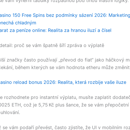
 se vám výherní tabulky rozpadnou pod tíhou vlastní logiky.
Casino 150 Free Spins bez podmínky sázení 2026: Marketing
nenechá chladným
rat za peníze online: Realita za hranou iluzí a čísel
detail: proč se vám špatně šíří zpráva o výplatě
lší značky často používají „převod do fiat“ jako háčkový 
čekání, během kterých se vám hodnota etheru může změnit
asino reload bonus 2026: Realita, která rozbije vaše iluze
e rozhodnete pro instantní výplatu, musíte zaplatit dodate
0025 ETH, což je 5,75 Kč plus šance, že se vám přepočetní
ouhlování.
 se vám podaří převést, často zjistíte, že UI v mobilním ro