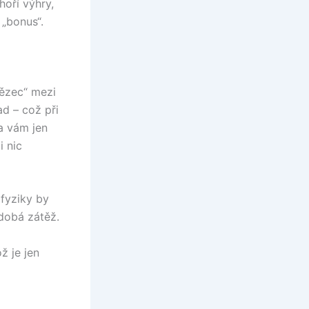
hoří výhry,
 „bonus“.
tězec“ mezi
ad – což při
a vám jen
i nic
 fyziky by
odobá zátěž.
ž je jen