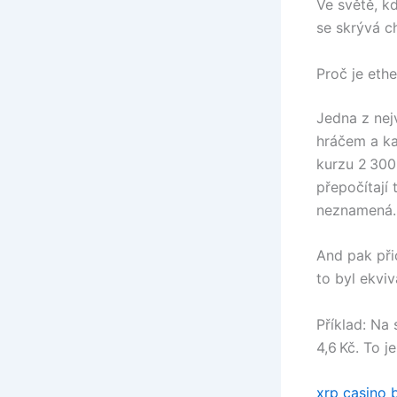
Ve světě, kd
se skrývá ch
Proč je eth
Jedna z nejv
hráčem a ka
kurzu 2 300
přepočítají 
neznamená.
And pak přic
to byl ekvi
Příklad: Na
4,6 Kč. To 
xrp casino 