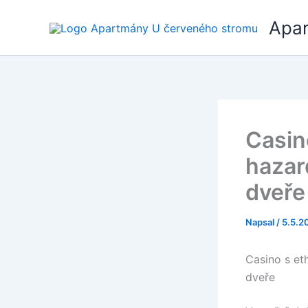
Přeskočit
Apa
na
obsah
Casin
hazar
dveře
Napsal
/
5.5.2
Casino s et
dveře