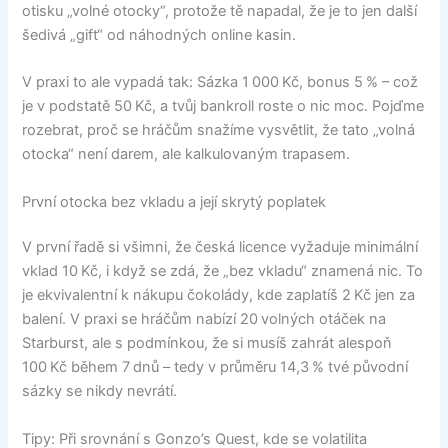
otisku „volné otocky“, protože tě napadal, že je to jen další
šedivá „gift“ od náhodných online kasin.
V praxi to ale vypadá tak: Sázka 1 000 Kč, bonus 5 % – což
je v podstatě 50 Kč, a tvůj bankroll roste o nic moc. Pojďme
rozebrat, proč se hráčům snažíme vysvětlit, že tato „volná
otocka“ není darem, ale kalkulovaným trapasem.
První otocka bez vkladu a její skrytý poplatek
V první řadě si všimni, že česká licence vyžaduje minimální
vklad 10 Kč, i když se zdá, že „bez vkladu“ znamená nic. To
je ekvivalentní k nákupu čokolády, kde zaplatíš 2 Kč jen za
balení. V praxi se hráčům nabízí 20 volných otáček na
Starburst, ale s podmínkou, že si musíš zahrát alespoň
100 Kč během 7 dnů – tedy v průměru 14,3 % tvé původní
sázky se nikdy nevrátí.
Tipy: Při srovnání s Gonzo’s Quest, kde se volatilita