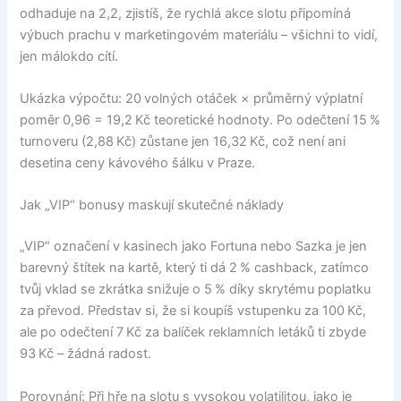
odhaduje na 2,2, zjistíš, že rychlá akce slotu připomíná
výbuch prachu v marketingovém materiálu – všichni to vidí,
jen málokdo cítí.
Ukázka výpočtu: 20 volných otáček × průměrný výplatní
poměr 0,96 = 19,2 Kč teoretické hodnoty. Po odečtení 15 %
turnoveru (2,88 Kč) zůstane jen 16,32 Kč, což není ani
desetina ceny kávového šálku v Praze.
Jak „VIP“ bonusy maskují skutečné náklady
„VIP“ označení v kasinech jako Fortuna nebo Sazka je jen
barevný štítek na kartě, který ti dá 2 % cashback, zatímco
tvůj vklad se zkrátka snižuje o 5 % díky skrytému poplatku
za převod. Představ si, že si koupíš vstupenku za 100 Kč,
ale po odečtení 7 Kč za balíček reklamních letáků ti zbyde
93 Kč – žádná radost.
Porovnání: Při hře na slotu s vysokou volatilitou, jako je