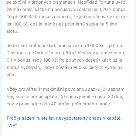
se skrývá v drobných písmenech. Například Fortuna uvádí,
že maximální sázka na bonusovou částku je 0,20 × bonus.
To při 500 Kč bonusu znamená, že jediný přípustný spin je
jen 100 Kč, což je méně než průměrná sázka na 5‑line
slotu.
Jeden konkrétní příklad: hráč si vezme 1 000 Kč „gift“ od
Tipsport a požaduje 1x, ale při každé sázce je omezen na
0,1 × bonus, tedy 100 Kč. Po pouhých deseti tikách už je
bonus vyčerpán, i když zůstává 900 Kč čistých výher na
účtu.
Vždy prověřte: 1) maximální povolenou sázku, 2) seznam
her, kde se bonus uplatní, 3) časový limit – často 30 dnů,
což v praxi odpovídá 40 hrnům průměrného hráče.
Proč je sázení ruleta jen nevyzpytatelný chaos v kabátě
„VIP“