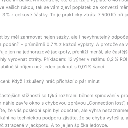
 ve vašich rukou, tak se vám zjeví poplatek za konverzi měn
 3 % z celkové částky. To je prakticky ztráta 7 500 Kč při 
t by měl zahrnovat nejen sázky, ale i nevyhnutelný odpoče
a podání“ – průměrně 0,7 % z každé výplaty. A protože se v
je jen na jednorázové jackpoty, přehlíží menší, ale častější
hly vyrovnat ztráty. Příkladem: 12 výher v režimu 0,2 % ROI
abilnější příjem než jeden jackpot s 0,01 % šancí.
rcení: Když i zkušený hráč přichází o pár minut
častějších stížností se týká rozhraní: během spinování v pr
m náhle zavře okno s chybovou zprávou „Connection lost“, 
stíte, že váš poslední spin byl odečten, ale výhra nezazname
ání na technickou podporu zjistíte, že se chyba vyřešila, al
č ztracené v jackpotu. A to je jen špička ledovce.