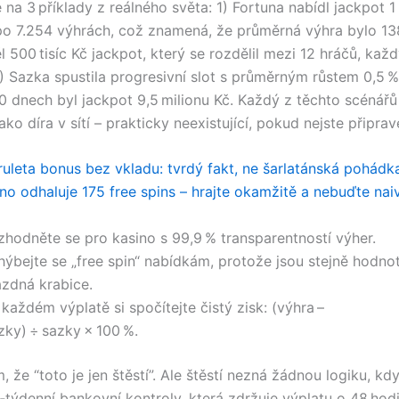
 na 3 příklady z reálného světa: 1) Fortuna nabídl jackpot 1 
 po 7.254 výhrách, což znamená, že průměrná výhra bylo 138
 500 tisíc Kč jackpot, který se rozdělil mezi 12 hráčů, každ
3) Sazka spustila progresivní slot s průměrným růstem 0,5 
0 dnech byl jackpot 9,5 milionu Kč. Každý z těchto scénářů
ako díra v sítí – prakticky neexistující, pokud nejste připrav
 ruleta bonus bez vkladu: tvrdý fakt, ne šarlatánská pohádk
ino odhaluje 175 free spins – hrajte okamžitě a nebuďte nai
zhodněte se pro kasino s 99,9 % transparentností výher.
hýbejte se „free spin“ nabídkám, protože jsou stejně hodno
ázdná krabice.
každém výplatě si spočítejte čistý zisk: (výhra –
zky) ÷ sazky × 100 %.
, že “toto je jen štěstí”. Ale štěstí nezná žádnou logiku, kd
‑týdenní bankovní kontroly, která zdržuje výplatu o 48 hod