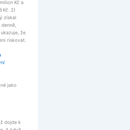
milion Kč a
 Kč. 2)
ý získal
% denně,
 ukazuje, že
eni riskovat.
a
vní
tné jako
yž dojde k
in. A když