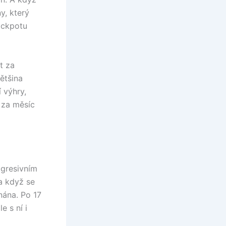
y, který
jackpotu
t za
ětšina
 výhry,
 za měsíc
ogresivním
a když se
nána. Po 17
e s ní i