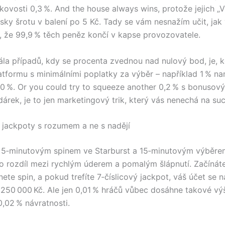
kovosti 0,3 %. And the house always wins, protože jejich „
sky šrotu v balení po 5 Kč. Tady se vám nesnažím učit, jak 
 že 99,9 % těch peněz končí v kapse provozovatele.
la případů, kdy se procenta zvednou nad nulový bod, je, k
atformu s minimálními poplatky za výběr – například 1 % na
10 %. Or you could try to squeeze another 0,2 % s bonusovým
dárek, je to jen marketingový trik, který vás nenechá na su
t jackpoty s rozumem a ne s nadějí
 5‑minutovým spinem ve Starburst a 15‑minutovým výběre
ko rozdíl mezi rychlým úderem a pomalým šlápnutí. Začínáte
nete spin, a pokud trefíte 7‑číslicový jackpot, váš účet se 
 250 000 Kč. Ale jen 0,01 % hráčů vůbec dosáhne takové výš
0,02 % návratnosti.