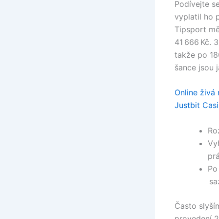
Podívejte se
vyplatil ho
Tipsport měl
41 666 Kč. 
takže po 18
šance jsou j
Online živá
Justbit Cas
Ro
Vy
pr
Po 
sa
Často slyším
provedení 2