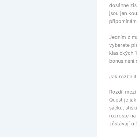
dosáhne zis
jsou jen kou
připomínám,
Jedním z má
vyberete pl
klasických 
bonus není 
Jak rozbali
Rozdíl mezi
Quest je ja
sáčku, stisk
rozroste na
zůstávají u 