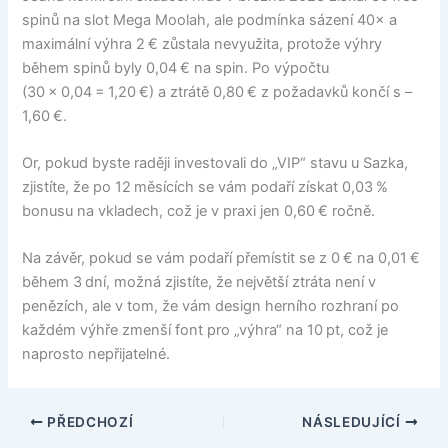
spinů na slot Mega Moolah, ale podmínka sázení 40× a
maximální výhra 2 € zůstala nevyužita, protože výhry
během spinů byly 0,04 € na spin. Po výpočtu
(30 × 0,04 = 1,20 €) a ztrátě 0,80 € z požadavků končí s –
1,60 €.
Or, pokud byste raději investovali do „VIP“ stavu u Sazka,
zjistíte, že po 12 měsících se vám podaří získat 0,03 %
bonusu na vkladech, což je v praxi jen 0,60 € ročně.
Na závěr, pokud se vám podaří přemístit se z 0 € na 0,01 €
během 3 dní, možná zjistíte, že největší ztráta není v
penězích, ale v tom, že vám design herního rozhraní po
každém výhře zmenší font pro „výhra“ na 10 pt, což je
naprosto nepřijatelné.
PŘEDCHOZÍ
NÁSLEDUJÍCÍ