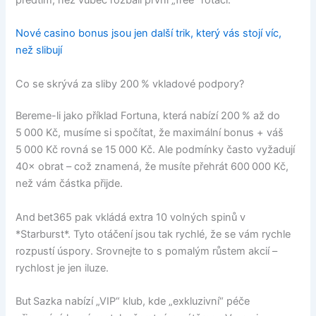
Nové casino bonus jsou jen další trik, který vás stojí víc,
než slibují
Co se skrývá za sliby 200 % vkladové podpory?
Bereme-li jako příklad Fortuna, která nabízí 200 % až do
5 000 Kč, musíme si spočítat, že maximální bonus + váš
5 000 Kč rovná se 15 000 Kč. Ale podmínky často vyžadují
40× obrat – což znamená, že musíte přehrát 600 000 Kč,
než vám částka přijde.
And bet365 pak vkládá extra 10 volných spinů v
*Starburst*. Tyto otáčení jsou tak rychlé, že se vám rychle
rozpustí úspory. Srovnejte to s pomalým růstem akcií –
rychlost je jen iluze.
But Sazka nabízí „VIP“ klub, kde „exkluzivní“ péče