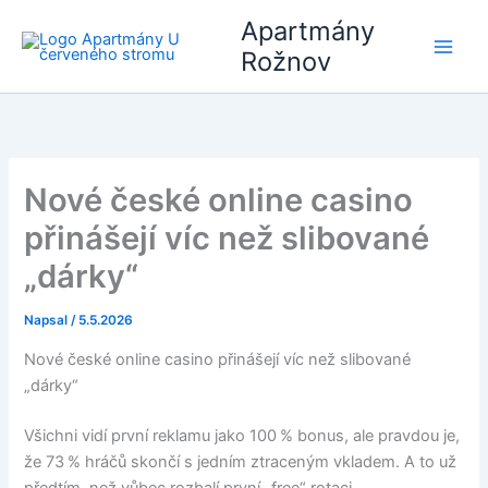
Přeskočit
Apartmány
na
Rožnov
obsah
Nové české online casino
přinášejí víc než slibované
„dárky“
Napsal
/
5.5.2026
Nové české online casino přinášejí víc než slibované
„dárky“
Všichni vidí první reklamu jako 100 % bonus, ale pravdou je,
že 73 % hráčů skončí s jedním ztraceným vkladem. A to už
předtím, než vůbec rozbalí první „free“ rotaci.