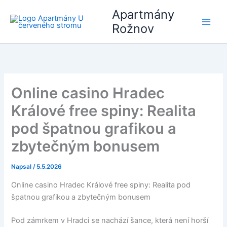
Přeskočit
Apartmány
na
Rožnov
obsah
Online casino Hradec
Králové free spiny: Realita
pod špatnou grafikou a
zbytečným bonusem
Napsal
/
5.5.2026
Online casino Hradec Králové free spiny: Realita pod
špatnou grafikou a zbytečným bonusem
Pod zámrkem v Hradci se nachází šance, která není horší