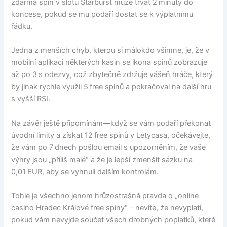
zdarma spin v slotu Starburst může trvat 2 minuty do
koncese, pokud se mu podaří dostat se k výplatnímu
řádku.
Jedna z menších chyb, kterou si málokdo všimne, je, že v
mobilní aplikaci některých kasin se ikona spinů zobrazuje
až po 3 s odezvy, což zbytečně zdržuje vášeň hráče, který
by jinak rychle využil 5 free spinů a pokračoval na další hru
s vyšší RSI.
Na závěr ještě připomínám—když se vám podaří překonat
úvodní limity a získat 12 free spinů v Letycasa, očekávejte,
že vám po 7 dnech pošlou email s upozorněním, že vaše
výhry jsou „příliš malé“ a že je lepší zmenšit sázku na
0,01 EUR, aby se vyhnuli dalším kontrolám.
Tohle je všechno jenom hrůzostrašná pravda o „online
casino Hradec Králové free spiny“ – nevíte, že nevyplatí,
pokud vám nevyjde součet všech drobných poplatků, které