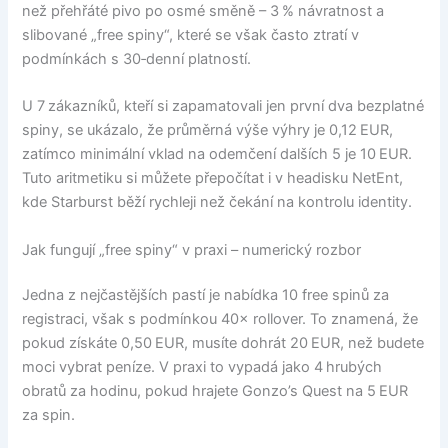
než přehřáté pivo po osmé směně – 3 % návratnost a
slibované „free spiny“, které se však často ztratí v
podmínkách s 30‑denní platností.
U 7 zákazníků, kteří si zapamatovali jen první dva bezplatné
spiny, se ukázalo, že průměrná výše výhry je 0,12 EUR,
zatímco minimální vklad na odemčení dalších 5 je 10 EUR.
Tuto aritmetiku si můžete přepočítat i v headisku NetEnt,
kde Starburst běží rychleji než čekání na kontrolu identity.
Jak fungují „free spiny“ v praxi – numerický rozbor
Jedna z nejčastějších pastí je nabídka 10 free spinů za
registraci, však s podmínkou 40× rollover. To znamená, že
pokud získáte 0,50 EUR, musíte dohrát 20 EUR, než budete
moci vybrat peníze. V praxi to vypadá jako 4 hrubých
obratů za hodinu, pokud hrajete Gonzo’s Quest na 5 EUR
za spin.