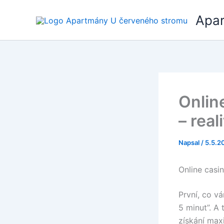
Přeskočit
Apa
na
obsah
Onlin
– rea
Napsal
/
5.5.2
Online casin
První, co v
5 minut”. A 
získání max