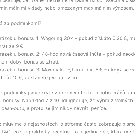
minimálními vklady nebo omezeným maximálním výnosem.
vá za podmínkami?
rázek u bonusu 1: Wagering 30× – pokud získáte 0,30 €, mu
rát za 9 €.
rázek u bonusu 2: 48‑hodinová časová lhůta – pokud neod
hem doby, bonus se ztratí.
rázek u bonusu 3: Maximální výherní limit 5 € – i když se 
točit 10 €, dostanete jen polovinu.
o podmínky jsou skryté v drobném textu, mnoho hráčů kon
 bonusy. Například 7 z 10 lidí ignoruje, že výhra z volných
cash‑outu, a proto se jim nikdy nevrátí peníze.
 mluvíme o nejasnostech, platforma často zobrazuje písmo
 T&C, což je prakticky nečetné. To je jediná věc, která mě f