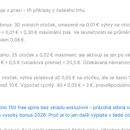
je v praxi – tři příklady z českého trhu
 Bonus: 30 volných otoček, omezené na 0,01 € výhry na oto
 × 0,01 € = 0,30 € maximální zisk. Ve skutečnosti se průmě
lem 0,08 €.
sino: 25 otoček s 0,02 € maximem, ale aktivují se jen po vk
 € + 0,5 € (vkladová prémie) = 20,5 €. Očekávaná návratnost
0 otoček, výhra vkladová až 0,05 € na otočku, ale se šanci 
 než 10 €. Výpočet rychlý: 40 × 0,05 € = 2 €, pravděpodobn
ino 150 free spins bez vkladu exkluzivní – prázdná slibná 
 vysoký bonus 2026: Proč je to jen další výplata v šedé z
d ukazuje, že “volné” neznamená žádné riziko. Všechna čísl