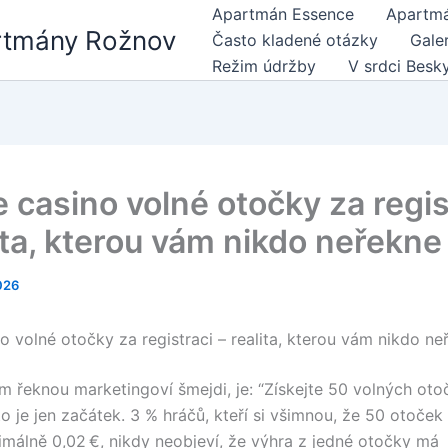
Apartmán Essence
Apartmá
rtmány Rožnov
Často kladené otázky
Galer
Režim údržby
V srdci Besk
e casino volné otočky za regis
lita, kterou vám nikdo neřekne
026
o volné otočky za registraci – realita, kterou vám nikdo ne
ám řeknou marketingoví šmejdi, je: “Získejte 50 volných ot
to je jen začátek. 3 % hráčů, kteří si všimnou, že 50 otoček 
imálně 0,02 €, nikdy neobjeví, že výhra z jedné otočky má