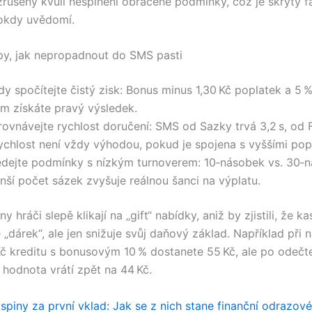
zrušeny kvůli nesplnění obrácené podmínky, což je skrytý fa
lokdy uvědomí.
ipy, jak nepropadnout do SMS pasti
dy spočítejte čistý zisk: Bonus minus 1,30 Kč poplatek a 5 
ím získáte pravý výsledek.
rovnávejte rychlost doručení: SMS od Sazky trvá 3,2 s, od F
rychlost není vždy výhodou, pokud je spojena s vyššími pop
edejte podmínky s nízkým turnoverem: 10‑násobek vs. 30‑
nší počet sázek zvyšuje reálnou šanci na výplatu.
 hráči slepě klikají na „gift“ nabídky, aniž by zjistili, že ka
 „dárek“, ale jen snižuje svůj daňový základ. Například při 
Kč kreditu s bonusovým 10 % dostanete 55 Kč, ale po odečt
 hodnota vrátí zpět na 44 Kč.
 spiny za první vklad: Jak se z nich stane finanční odrazov