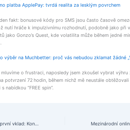
ino platba ApplePay: tvrdá realita za lesklým povrchem
eden fakt: bonusové kódy pro SMS jsou často časově omez
ož nutí hráče k impulzivnímu rozhodnutí, podobně jako při 
otů jako Gonzo’s Quest, kde volatilita může během jedné min
.
no výběr na Muchbetter: proč vás nebudou zklamat žádné „V
 mluvíme o frustraci, naposledy jsem zkoušel vybrat výhru 
na potvrzení 72 hodin, během nichž mě neustále obtěžovali
i s nabídkou “FREE spin”.
20 free spiny za první vklad: Konec iluzí a reality v hazardní propagaci