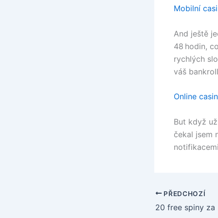
Mobilní cas
And ještě j
48 hodin, c
rychlých sl
váš bankroll
Online casi
But když už
čekal jsem 
notifikacem
PŘEDCHOZÍ