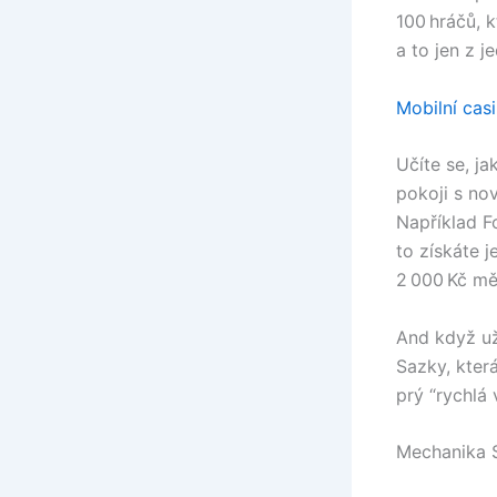
100 hráčů, k
a to jen z 
Mobilní cas
Učíte se, j
pokoji s nov
Například F
to získáte j
2 000 Kč mě
And když už 
Sazky, kter
prý “rychlá 
Mechanika S