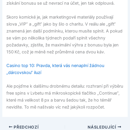
získání bonusu se už nevrací na účet, jen tak odplouvá.
Skoro komické je, jak marketingové materiály používají
slova „VIP“ a „gift“ jako by šlo o charitu. V reálu ale „gift“
znamená jen další podmínku, kterou musíte splnit. A pokud
se vám po několika týdnech podaří splnit všechny
požadavky, zjistíte, že maximální výhra z bonusu byla jen
150 Kč, což je méně než průměrná cena dvou káv.
Casino top 10: Pravda, která vás nenaplní žádnou
„dárcovskou“ iluzí
Ale pojďme k dalšímu drobnému detailu: rozhraní při výběru
free spins v Lvbetu má mikroskopické tlačítko „Continue“,
které má velikost 8 px a barvu šedou tak, že ho téměř
nevidíte. To mě naštvalo víc než jakýkoli rozpočet.
PŘEDCHOZÍ
NÁSLEDUJÍCÍ