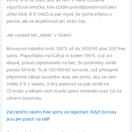
výpočtová smyčka, kde sčítáte pravděpodobnosti jako
učitel čísel. 8 % hráčů si pak myslí, že rychle přijdou o
peníze, ale ve skutečnosti jen ztrácí čas.
Jak vypadá ten „dárek“ v číslech
Bonusová nabídka tvrdí: 100 % až do 5000 Kč plus 200 free
spins. Přepočítáno na EUR je to kolem 190 €, což zní
lákavě, pokud zapomenete na fakt, že podmínky obrátí
peníze 30‑krát. To je 150 000 Kč turnover, což přístupně
připomíná nákup luxusního auta, jen proto, aby se vám
vrátily 5 % z vkladu. 3 dny platnosti se pak zkrátí na
72 hodin a během nich musíte splnit minimální kurz 1,6 na
výherní automaty.
Zahraniční casino free spiny za registraci: Když bonusy
jsou jen prach na talíři