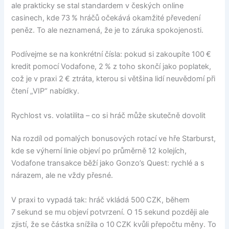
ale prakticky se stal standardem v českých online
casinech, kde 73 % hráčů očekává okamžité převedení
peněz. To ale neznamená, že je to záruka spokojenosti.
Podívejme se na konkrétní čísla: pokud si zakoupíte 100 €
kredit pomocí Vodafone, 2 % z toho skončí jako poplatek,
což je v praxi 2 € ztráta, kterou si většina lidí neuvědomí při
čtení „VIP“ nabídky.
Rychlost vs. volatilita – co si hráč může skutečně dovolit
Na rozdíl od pomalých bonusových rotací ve hře Starburst,
kde se výherní linie objeví po průměrně 12 kolejích,
Vodafone transakce běží jako Gonzo’s Quest: rychlé a s
nárazem, ale ne vždy přesné.
V praxi to vypadá tak: hráč vkládá 500 CZK, během
7 sekund se mu objeví potvrzení. O 15 sekund později ale
zjistí, že se částka snížila o 10 CZK kvůli přepočtu měny. To